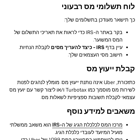
לוח תשלומי מס רבעוני
כך תישאר מעודכן בתשלומים שלך:
בקר באתר ה-IRS כדי לראות את תאריכי התשלום של
המס המשוער.
עיין בדף
IRS - כיצד להעריך מסים
לקבלת הנחיות.
חישוב מסי העצמאים שלך.
קבלת ייעוץ מס
כתזכורת, Uber אינה נותנת ייעוץ מס. מומלץ לנהגים לפנות
לשירות מס מוסמך כמו Turbotax ו/או ליצור קשר עם יועץ מס
עצמאי לקבלת תשובות ספציפיות לשאלות מס.
משאבים למידע נוסף
מרכז המס לכלכלת הגיג של ה-IRS
הוא משאב ממשלתי
מועיל המיועד לעובדי כלכלת הגיג.
ניתן להשתמש במחשבון המס 1099 של Uber כדי