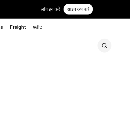
लॉग इन करें
साइन अप करें
ss
Freight
फ़्लीट