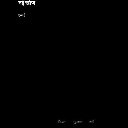
नई खोज
एआई
निजता
सुलभता
शर्तें