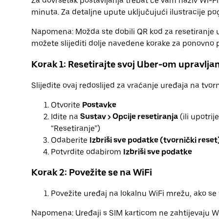
Za dovršetak postavljanja trebat će vam naziv Wi-Fi
minuta. Za detaljne upute uključujući ilustracije p
Napomena: Možda ste dobili QR kod za resetiranje u
možete slijediti dolje navedene korake za ponovno 
Korak 1: Resetirajte svoj Uber-om upravljan
Slijedite ovaj redoslijed za vraćanje uređaja na tvor
Otvorite
Postavke
Idite na
Sustav > Opcije resetiranja
(ili upotrij
“Resetiranje”)
Odaberite
Izbriši sve podatke (tvornički reset
Potvrdite odabirom
Izbriši sve podatke
Korak 2: Povežite se na WiFi
Povežite uređaj na lokalnu WiFi mrežu, ako se t
Napomena: Uređaji s SIM karticom ne zahtijevaju Wi