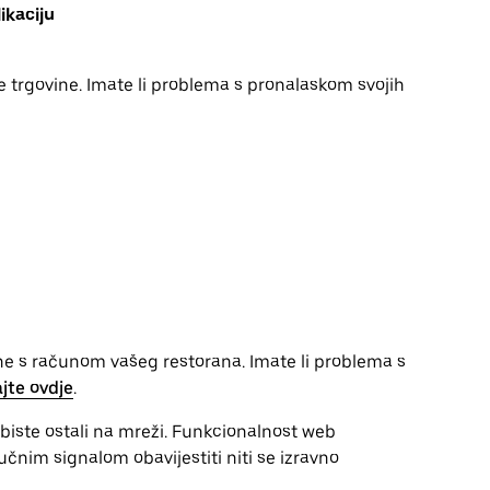
ikaciju
 trgovine. Imate li problema s pronalaskom svojih
ane s računom vašeg restorana. Imate li problema s
jte ovdje
.
 biste ostali na mreži. Funkcionalnost web
čnim signalom obavijestiti niti se izravno