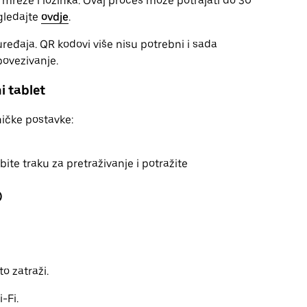
 mreže i lozinka. Ovaj proces može potrajati do 30
ogledajte
ovdje
.
ređaja. QR kodovi više nisu potrebni i sada
povezivanje.
i tablet
ničke postavke:
ebite traku za pretraživanje i potražite
)
o zatraži.
-Fi.