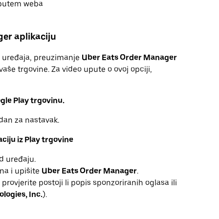
r putem weba
er aplikaciju
d uređaja, preuzimanje
Uber Eats Order Manager
vaše trgovine. Za video upute o ovoj opciji,
ogle Play trgovinu.
dan za nastavak.
iju iz Play trgovine
 uređaju.
na i upišite
Uber Eats Order Manager
.
rovjerite postoji li popis sponzoriranih oglasa ili
logies, Inc.
).