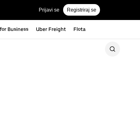
Prijavi se
Registriraj se
for Business
Uber Freight
Flota