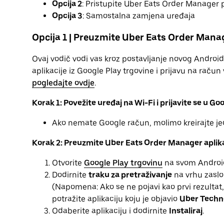
Opcija 2
: Pristupite Uber Eats Order Manage
Opcija 3
: Samostalna zamjena uređaja
Opcija 1 | Preuzmite Uber Eats Order Manag
Ovaj vodič vodi vas kroz postavljanje novog Androi
aplikacije iz Google Play trgovine i prijavu na račun 
pogledajte ovdje
.
Korak 1: Povežite uređaj na Wi-Fi i prijavite se u Go
Ako nemate Google račun, molimo kreirajte je
Korak 2: Preuzmite Uber Eats Order Manager aplikac
Otvorite
Google Play trgovinu
na svom Android
Dodirnite
traku za pretraživanje
na vrhu zaslo
(Napomena: Ako se ne pojavi kao prvi rezultat, p
potražite aplikaciju koju je objavio
Uber Techno
Odaberite aplikaciju i dodirnite
Instaliraj
.