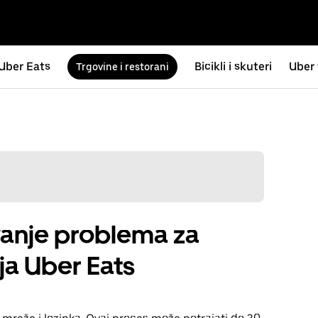
Uber Eats
Bicikli i skuteri
Uber 
Trgovine i restorani
vanje problema za
ja Uber Eats