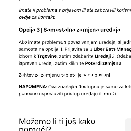
Imate li problema s prijavom ili ste zaboravili korisn
ovdje
za kontakt.
Opcija 3 | Samostalna zamjena uređaja
Ako imate problema s povezivanjem uređaja, slijed
samostalne opcije: 1. Prijavite se u
Uber Eats Mana
izbornik
Trgovine
, zatim odaberite
Uređaji
3. Odaber
ispravan uređaj, zatim kliknite
Potvrdi zamjenu
Zahtev za zamjenu tableta je sada poslan!
NAPOMENA:
Ova značajka dostupna je samo za lokac
ponovno uspostaviti pristup uređaju ili mreži.
Možemo li ti još kako
pomoći?