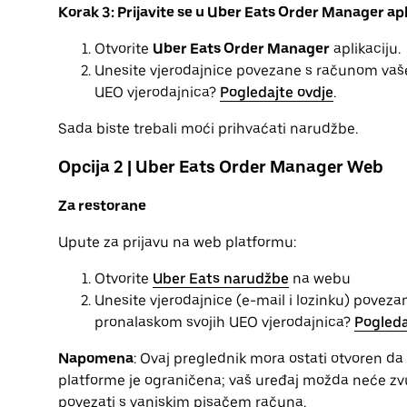
Korak 3: Prijavite se u Uber Eats Order Manager apl
Otvorite
Uber Eats Order Manager
aplikaciju.
Unesite vjerodajnice povezane s računom vaše
UEO vjerodajnica?
Pogledajte ovdje
.
Sada biste trebali moći prihvaćati narudžbe.
Opcija 2 | Uber Eats Order Manager Web
Za restorane
Upute za prijavu na web platformu:
Otvorite
Uber Eats narudžbe
na webu
Unesite vjerodajnice (e-mail i lozinku) povez
pronalaskom svojih UEO vjerodajnica?
Pogleda
Napomena
: Ovaj preglednik mora ostati otvoren da
platforme je ograničena; vaš uređaj možda neće zvu
povezati s vanjskim pisačem računa.