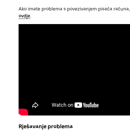
Ako imate problema s povezivanjem pisača računa, 
ovdje
.
Rješavanje problema