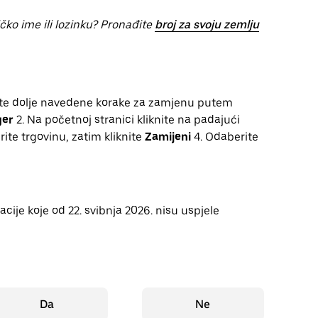
ičko ime ili lozinku? Pronađite
broj za svoju zemlju
ite dolje navedene korake za zamjenu putem
ger
2. Na početnoj stranici kliknite na padajući
ite trgovinu, zatim kliknite
Zamijeni
4. Odaberite
ije koje od 22. svibnja 2026. nisu uspjele
Da
Ne