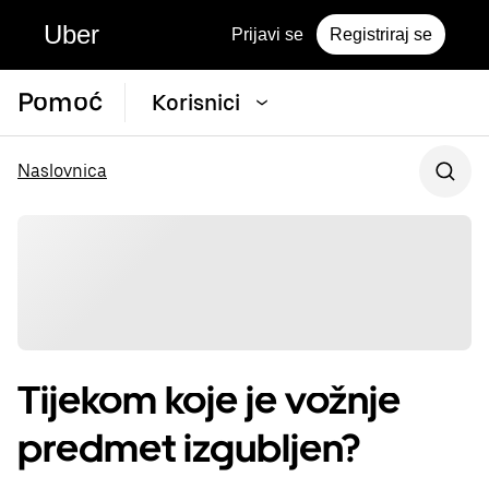
Uber
Prijavi se
Registriraj se
Pomoć
Korisnici
Naslovnica
Tijekom koje je vožnje
predmet izgubljen?