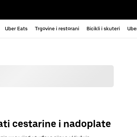
Uber Eats
Trgovine i restorani
Bicikli i skuteri
Uber
ti cestarine i nadoplate