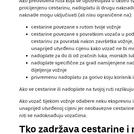
Ako predviđena ruta koja se upotrebljava u okviru t
procijenjenu cestarinu, nadoplatu ili drugu naknadu
naknade mogu uključivati (ali nisu ograničene na):
cestarine povezane s rutom tvoje vožnje
cestarine povezane s povratkom vozača u podru
cestarinu za povratak nakon završetka vožnje,
unaprijed utvrđenu cijenu kako vozač ne bi mo
nadoplate za do ili od zračnih luka, morskih l
nadoplate specifične za grad namijenjene n
dijeljenja vožnje
privremenu nadoplatu za gorivo koju korisnik 
Ako se cestarine ili nadoplate na tvojoj ruti razliku
Ako vozač tijekom vožnje odabere neku ekspresnu ili
unaprijed utvrđenoj cijeni jer neobavezne cestarine
niti se nadoknađuju vozačima.
Tko zadržava cestarine i