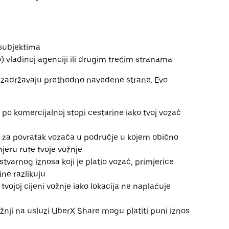
 subjektima
čno) vladinoj agenciji ili drugim trećim stranama
 zadržavaju prethodno navedene strane. Evo
 po komercijalnoj stopi cestarine iako tvoj vozač
na za povratak vozača u područje u kojem obično
mjeru rute tvoje vožnje
stvarnog iznosa koji je platio vozač, primjerice
ine razlikuju
ojoj cijeni vožnje iako lokacija ne naplaćuje
ožnji na usluzi UberX Share mogu platiti puni iznos