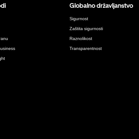
odi
Globalno državljanstvo
Sigurnost
Zaštita sigurnosti
ranu
Raznolikost
Business
Transparentnost
ght