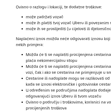
Ovisno o razlogu i lokaciji, te dodatne troškove:
može zadržati vozač
može ih platiti tvoj vozač Uberu ili povezanim
može ih se proslijediti (u cijelosti ili djelomi
Naplaćeni iznos možda neće odgovarati iznosu koji
nekih primjera:
Možda će ti se naplatiti procijenjena cestarina
plaća nekomercijalnu stopu
Možda će ti se naplatiti procijenjena cestari
vozi, čak i ako se cestarina ne primjenjuje u s
Cestarine ili nadoplate mogu se razlikovati od 
kada se iznosi elektroničke i gotovinske cestar
U određenim se područjima nadoplata dodaje tv
odgovarajući iznos Uberu ili tvom vozaču
Ovisno o području i troškovima, korisnici na v
procijenjenih troškova