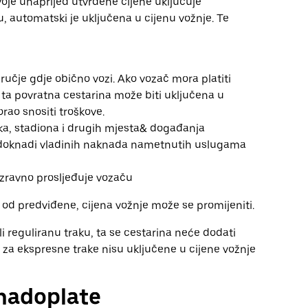
voje unaprijed utvrđene cijene uključuje
, automatski je uključena u cijenu vožnje. Te
čje gdje obično vozi. Ako vozač mora platiti
 ta povratna cestarina može biti uključena u
rao snositi troškove.
uka, stadiona i drugih mjesta& događanja
adoknadi vladinih naknada nametnutih uslugama
izravno prosljeđuje vozaču
ju od predviđene, cijena vožnje može se promijeniti.
 reguliranu traku, ta se cestarina neće dodati
 za ekspresne trake nisu uključene u cijene vožnje
 nadoplate