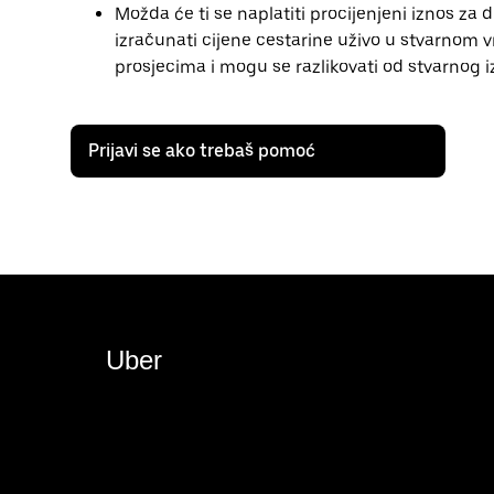
Možda će ti se naplatiti procijenjeni iznos z
izračunati cijene cestarine uživo u stvarnom 
prosjecima i mogu se razlikovati od stvarnog izn
Prijavi se ako trebaš pomoć
Uber