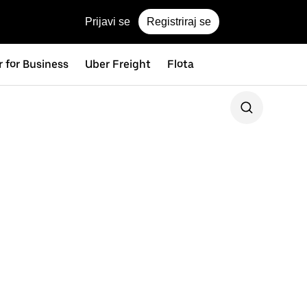
Prijavi se
Registriraj se
 for Business
Uber Freight
Flota