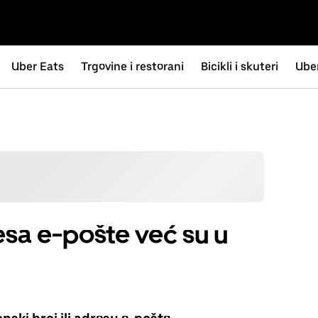
Uber Eats
Trgovine i restorani
Bicikli i skuteri
Uber
resa e-pošte već su u