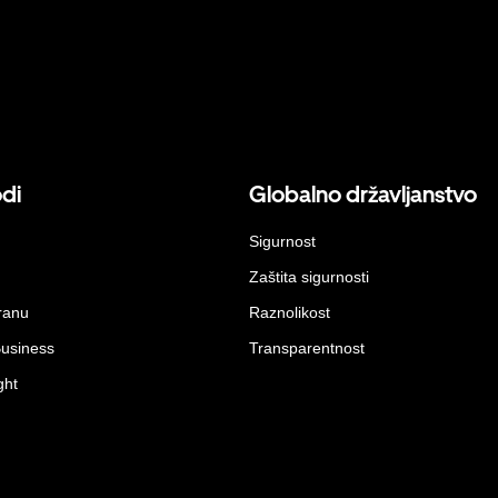
odi
Globalno državljanstvo
Sigurnost
Zaštita sigurnosti
ranu
Raznolikost
Business
Transparentnost
ght