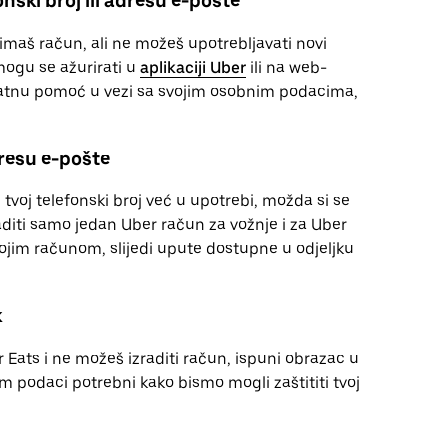
nski broj ili adresu e-pošte
imaš račun, ali ne možeš upotrebljavati novi
mogu se ažurirati u
aplikaciji Uber
ili na web-
datnu pomoć u vezi sa svojim osobnim podacima,
dresu e-pošte
 tvoj telefonski broj već u upotrebi, možda si se
aditi samo jedan Uber račun za vožnje i za Uber
vojim računom, slijedi upute dostupne u odjeljku
k
er Eats i ne možeš izraditi račun, ispuni obrazac u
m podaci potrebni kako bismo mogli zaštititi tvoj