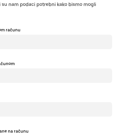
i su nam podaci potrebni kako bismo mogli
kom računu
 računom
rane na računu