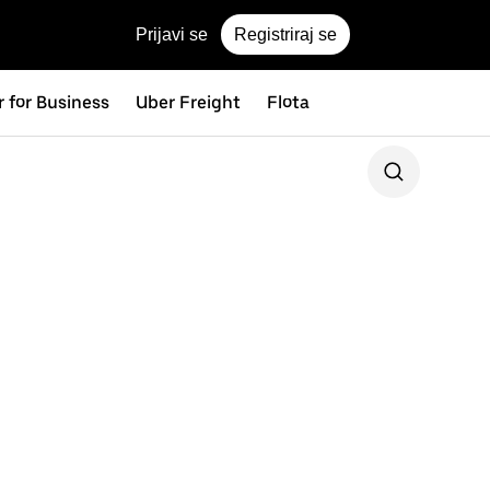
Prijavi se
Registriraj se
 for Business
Uber Freight
Flota