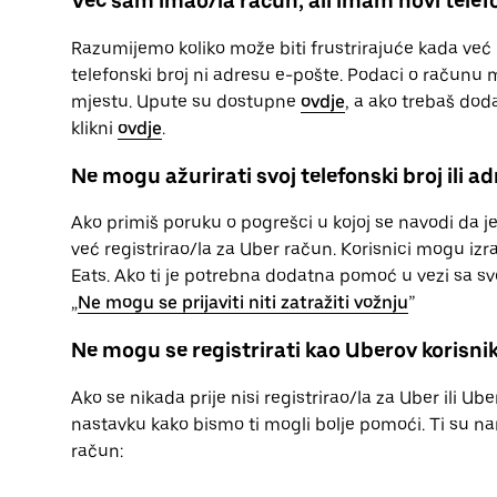
Već sam imao/la račun, ali imam novi telefo
Razumijemo koliko može biti frustrirajuće kada već 
telefonski broj ni adresu e-pošte. Podaci o računu 
mjestu. Upute su dostupne
ovdje
, a ako trebaš do
klikni
ovdje
.
Ne mogu ažurirati svoj telefonski broj ili a
Ako primiš poruku o pogrešci u kojoj se navodi da je
već registrirao/la za Uber račun. Korisnici mogu izr
Eats. Ako ti je potrebna dodatna pomoć u vezi sa s
„
Ne mogu se prijaviti niti zatražiti vožnju
”
Ne mogu se registrirati kao Uberov korisni
Ako se nikada prije nisi registrirao/la za Uber ili Ub
nastavku kako bismo ti mogli bolje pomoći. Ti su na
račun: