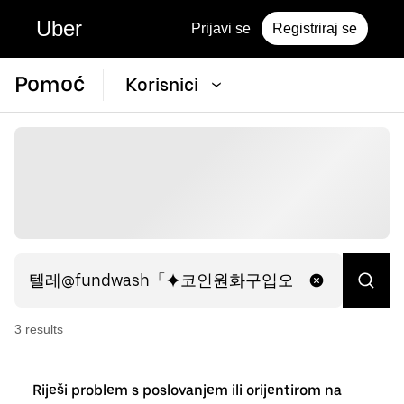
Uber
Prijavi se
Registriraj se
Pomoć
Korisnici
3
result
s
Riješi problem s poslovanjem ili orijentirom na