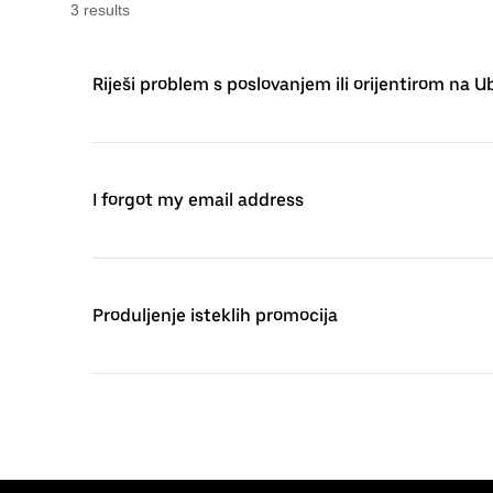
3
result
s
Riješi problem s poslovanjem ili orijentirom na
I forgot my email address
Produljenje isteklih promocija