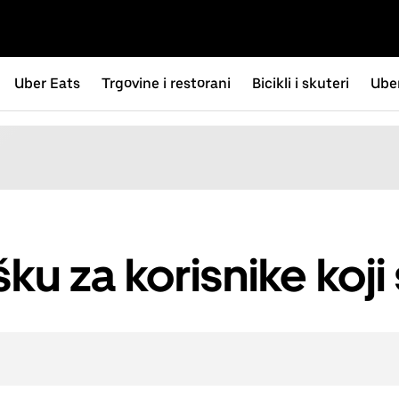
Uber Eats
Trgovine i restorani
Bicikli i skuteri
Uber
šku za korisnike ko