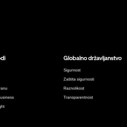
odi
Globalno državljanstvo
Sigurnost
Zaštita sigurnosti
ranu
Raznolikost
Business
Transparentnost
ght