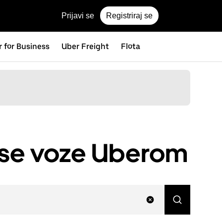
Prijavi se
Registriraj se
 for Business
Uber Freight
Flota
ji se voze Uberom