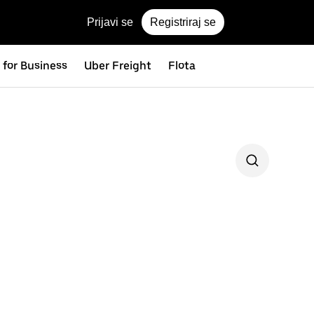
Prijavi se
Registriraj se
 for Business
Uber Freight
Flota