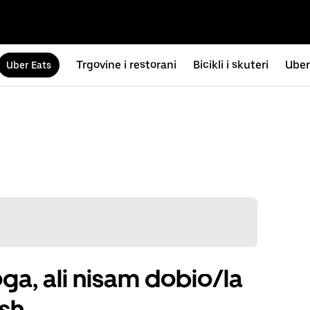
Trgovine i restorani
Bicikli i skuteri
Uber
Uber Eats
ga, ali nisam dobio/la
ash