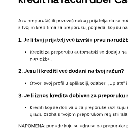
Ako preporučiš ili pozoveš nekog prijatelja da se poč
s tvojim kreditima za preporuku, pogledaj koji su naj
1. Je li tvoj prijatelj već izvršio prvu narudž
Krediti za preporuku automatski se dodaju na t
narudžbu.
2. Jesu li krediti već dodani na tvoj račun?
Otvori svoj profil u aplikaciji, odaberi „Uplate” i
3. Je li iznos kredita dobiven za preporuku 
Krediti koji se dobivaju za preporuke razlikuj
gradu osoba s tvojom preporukom registrirala
NAPOMENA: ponude koje se odnose na preporuke po