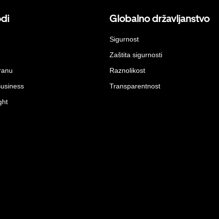
odi
Globalno državljanstvo
Sigurnost
Zaštita sigurnosti
ranu
Raznolikost
Business
Transparentnost
ght