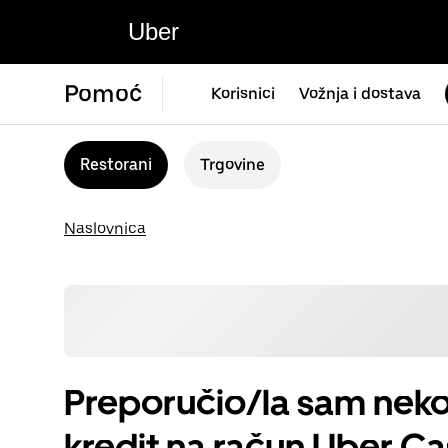
Uber
Pomoć
Korisnici
Vožnja i dostava
Restorani
Trgovine
Naslovnica
Preporučio/la sam neko
kredit na račun Uber C