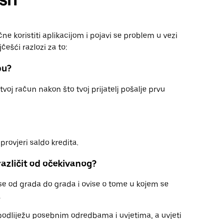
ne koristiti aplikacijom i pojavi se problem u vezi
češći razlozi za to:
bu?
voj račun nakon što tvoj prijatelj pošalje prvu
 provjeri saldo kredita.
različit od očekivanog?
u se od grada do grada i ovise o tome u kojem se
.
dliježu posebnim odredbama i uvjetima, a uvjeti