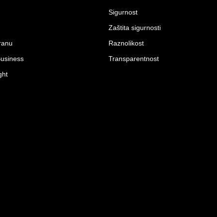
Sigurnost
Zaštita sigurnosti
ranu
Raznolikost
Business
Transparentnost
ght