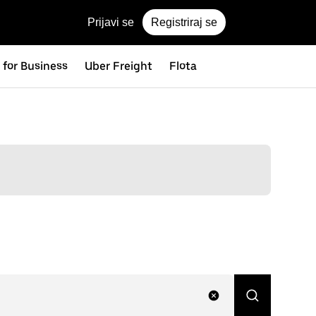
Prijavi se
Registriraj se
 for Business
Uber Freight
Flota