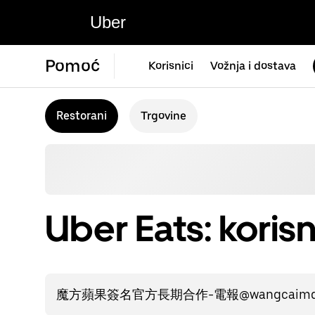
Uber
Pomoć
Korisnici
Vožnja i dostava
Restorani
Trgovine
Uber Eats: korisn