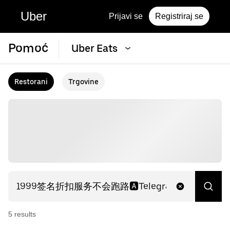
Uber
Prijavi se
Registriraj se
Pomoć
Uber Eats
Restorani
Trgovine
5
result
s