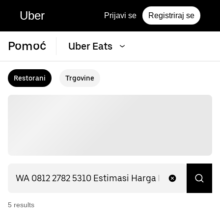
Uber
Prijavi se
Registriraj se
Pomoć
Uber Eats
Restorani
Trgovine
5
result
s