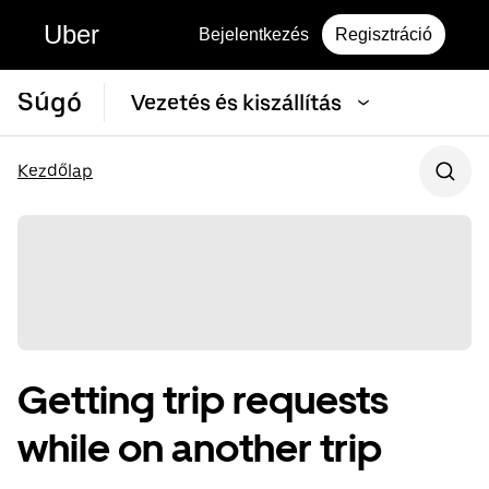
Uber
Bejelentkezés
Regisztráció
Súgó
Vezetés és kiszállítás
Kezdőlap
Getting trip requests
while on another trip