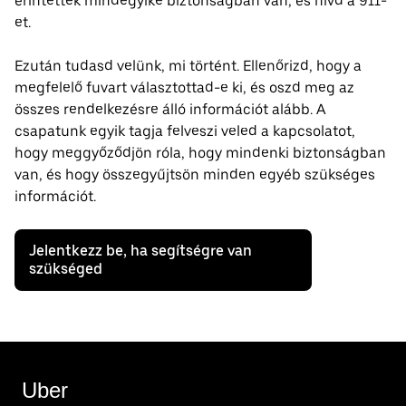
érintettek mindegyike biztonságban van, és hívd a 911-
et.
Ezután tudasd velünk, mi történt. Ellenőrizd, hogy a
megfelelő fuvart választottad-e ki, és oszd meg az
összes rendelkezésre álló információt alább. A
csapatunk egyik tagja felveszi veled a kapcsolatot,
hogy meggyőződjön róla, hogy mindenki biztonságban
van, és hogy összegyűjtsön minden egyéb szükséges
információt.
Jelentkezz be, ha segítségre van
szükséged
Uber