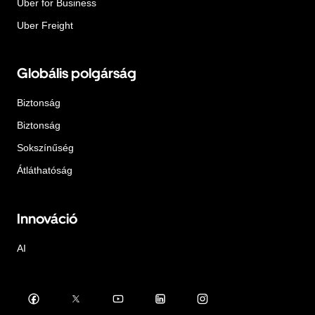
Uber for Business
Uber Freight
Globális polgárság
Biztonság
Biztonság
Sokszínűség
Átláthatóság
Innováció
AI