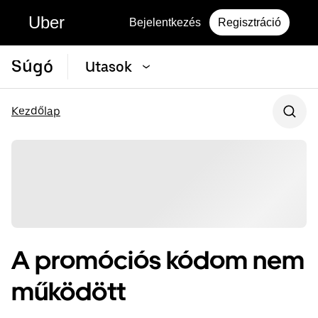
Uber
Bejelentkezés
Regisztráció
Súgó
Utasok
Kezdőlap
A promóciós kódom nem
működött