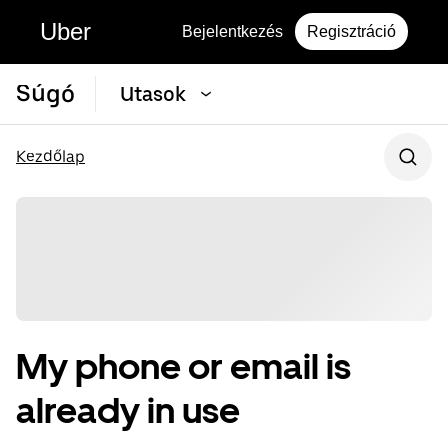
Uber
Bejelentkezés
Regisztráció
Súgó
Utasok
Kezdőlap
My phone or email is
already in use