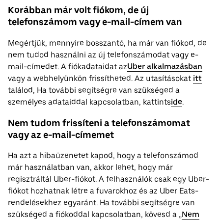
Korábban már volt fiókom, de új
telefonszámom vagy e-mail-címem van
Megértjük, mennyire bosszantó, ha már van fiókod, de
nem tudod használni az új telefonszámodat vagy e-
mail-címedet. A fiókadataidat az
Uber alkalmazásban
vagy a webhelyünkön frissítheted. Az utasításokat
itt
találod, Ha további segítségre van szükséged a
személyes adataiddal kapcsolatban, kattints
ide
.
Nem tudom frissíteni a telefonszámomat
vagy az e-mail-címemet
Ha azt a hibaüzenetet kapod, hogy a telefonszámod
már használatban van, akkor lehet, hogy már
regisztráltál Uber-fiókot. A felhasználók csak egy Uber-
fiókot hozhatnak létre a fuvarokhoz és az Uber Eats-
rendelésekhez egyaránt. Ha további segítségre van
szükséged a fiókoddal kapcsolatban, kövesd a „
Nem