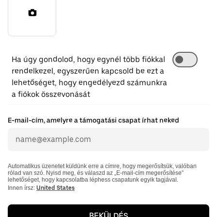
Ha úgy gondolod, hogy egynél több fiókkal
rendelkezel, egyszerűen kapcsold be ezt a
lehetőséget, hogy engedélyezd számunkra
a fiókok összevonását
E-mail-cím, amelyre a támogatási csapat írhat neked
Automatikus üzenetet küldünk erre a címre, hogy megerősítsük, valóban
rólad van szó. Nyisd meg, és válaszd az „E-mail-cím megerősítése”
lehetőséget, hogy kapcsolatba léphess csapatunk egyik tagjával.
Innen írsz:
United States
BEKÜLDÉS