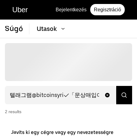
Uber
Bejelentkezés
Regisztráció
Súgó
Utasok
2
result
s
Javíts ki egy cégre vagy egy nevezetességre