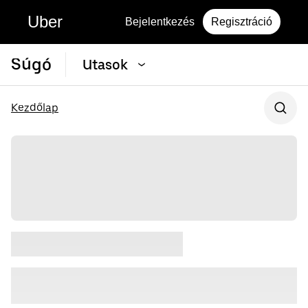
Uber
Bejelentkezés
Regisztráció
Súgó
Utasok
Kezdőlap