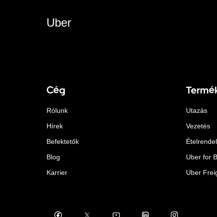
Uber
Cég
Termé
Rólunk
Utazás
Hírek
Vezetés
Befektetők
Ételrende
Blog
Uber for 
Karrier
Uber Frei