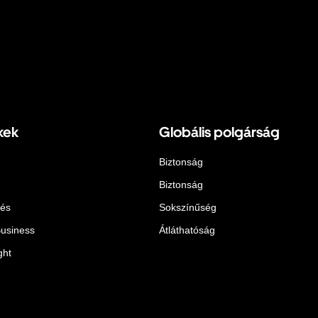
kek
Globális polgárság
Biztonság
Biztonság
lés
Sokszínűség
Business
Átláthatóság
ght