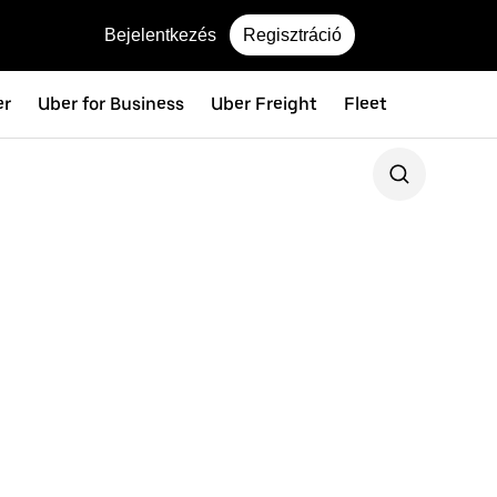
Bejelentkezés
Regisztráció
er
Uber for Business
Uber Freight
Fleet