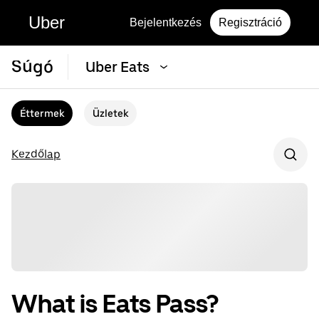
Uber
Bejelentkezés
Regisztráció
Súgó
Uber Eats
Éttermek
Üzletek
Kezdőlap
What is Eats Pass?