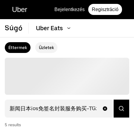
Uber
Bejelentkezés
Regisztráció
Súgó
Uber Eats
Éttermek
Üzletek
5
result
s