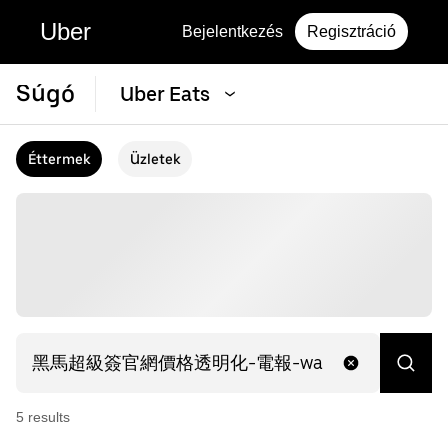
Uber
Bejelentkezés
Regisztráció
Súgó
Uber Eats
Éttermek
Üzletek
5
result
s