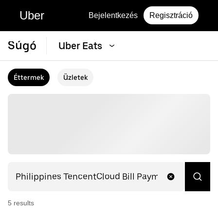
Uber
Bejelentkezés
Regisztráció
Súgó
Uber Eats
Éttermek
Üzletek
5
result
s