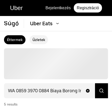
Uber
Bejelentkezés
Regisztráció
Súgó
Uber Eats
Éttermek
Üzletek
5
result
s