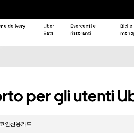
r e delivery
Uber
Esercenti e
Bici e
Eats
ristoranti
monop
rto per gli utenti U