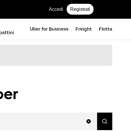
Accedi
Registrati
Uber for Business
Freight
Flotta
attini
ber