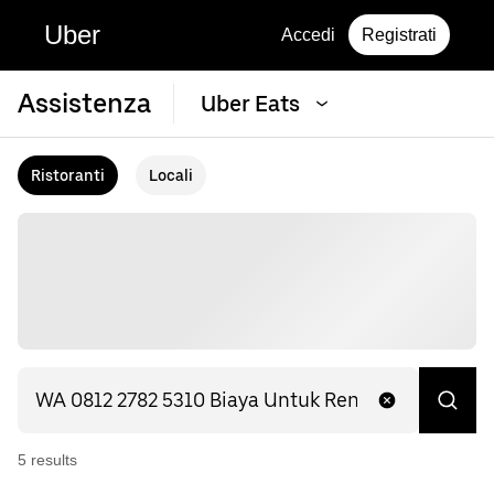
Uber
Accedi
Registrati
Assistenza
Uber Eats
Ristoranti
Locali
5
result
s