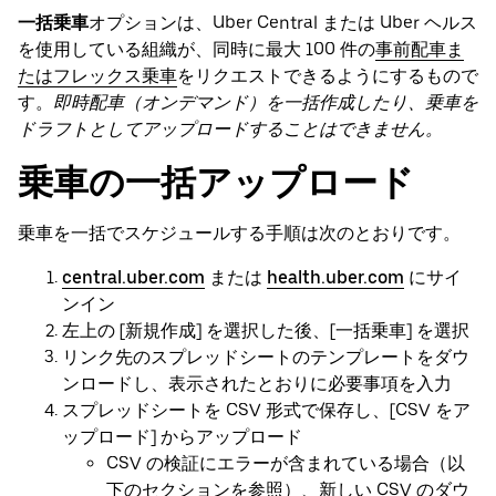
一括乗車
オプションは、Uber Central または Uber ヘルス
を使用している組織が、同時に最大 100 件の
事前配車ま
たはフレックス乗車
をリクエストできるようにするもので
す。
即時配車（オンデマンド）を一括作成したり、乗車を
ドラフトとしてアップロードすることはできません。
乗車の一括アップロード
乗車を一括でスケジュールする手順は次のとおりです。
central.uber.com
または
health.uber.com
にサイ
ンイン
左上の [新規作成] を選択した後、[一括乗車] を選択
リンク先のスプレッドシートのテンプレートをダウ
ンロードし、表示されたとおりに必要事項を入力
スプレッドシートを CSV 形式で保存し、[CSV をア
ップロード] からアップロード
CSV の検証にエラーが含まれている場合（以
下のセクションを参照）、新しい CSV のダウ