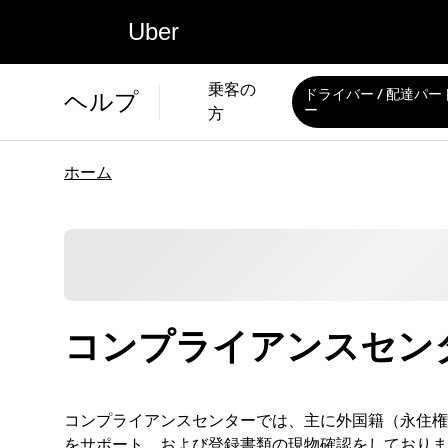
Uber
乗客の
ドライバー / 配達パー
ヘルプ
ー
方
ホーム
コンプライアンスセン
コンプライアンスセンターでは、主に外国籍（永住
をサポート、および登録書類の現物確認をしておりま