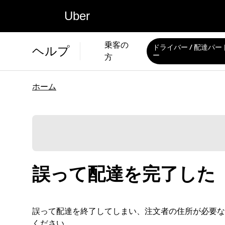
Uber
乗客の
ドライバー / 配達パー
ヘルプ
ー
方
ホーム
誤って配達を完了した
誤って配達を終了してしまい、注文者の住所が必要な場合
ください。