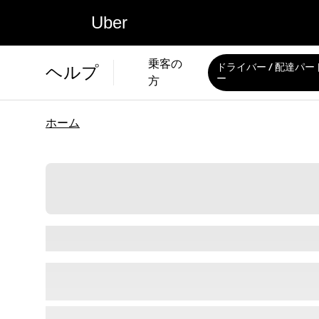
Uber
乗客の
ドライバー / 配達パー
ヘルプ
ー
方
ホーム