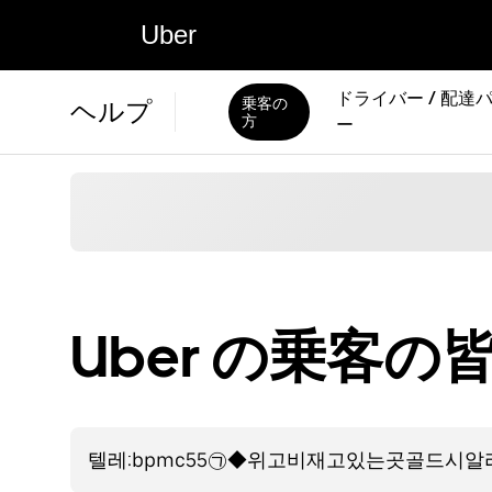
Uber
ドライバー / 配達
乗客の
ヘルプ
方
ー
Uber の乗客