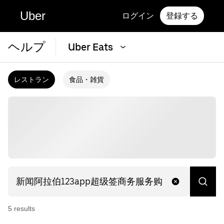
Uber
ログイン
登録する
ヘルプ
Uber Eats
レストラン
食品・雑貨
5
result
s