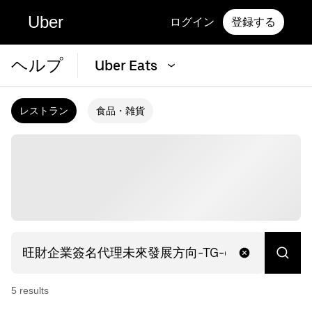
Uber
ログイン
登録する
ヘルプ
Uber Eats
レストラン
食品・雑貨
5
result
s