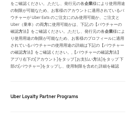
をご確認ください。,ただし、発行元の各
企
業
様により使用用途
の制限が可能なため、お客様のアカウントに適用されているバ
ウチャーが Uber Eats のご注文にのみ使用可能か、ご注文と
Uber（乗車）の両
方
に使用可能かは、下記,の【バウチャーの
確認
方
法】をご確認ください。,ただし、発行元の各
企
業
様によ
り使用用途の制限が可能なため、お客様のプロフィールに適用
されているバウチャーの使用用途の詳細は下記の【バウチャー
の確認
方
法】をご確認ください。,【バウチャーの確認
方
法】
アプリ右下の[アカウント]をタップ [お支払い
方
法]をタップ 下
部の[バウチャー]をタップし、使用制限を含めた詳細を確認
Uber Loyalty Partner Programs