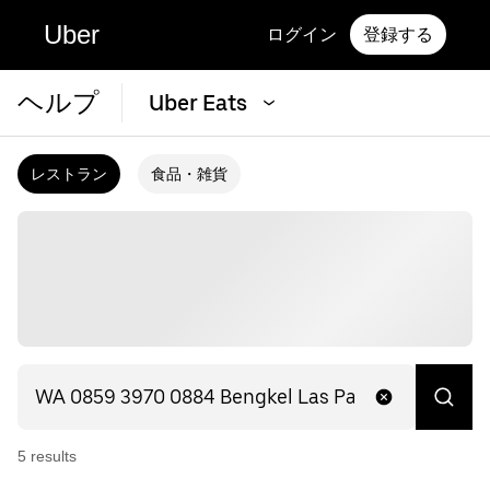
Uber
ログイン
登録する
ヘルプ
Uber Eats
レストラン
食品・雑貨
5
result
s