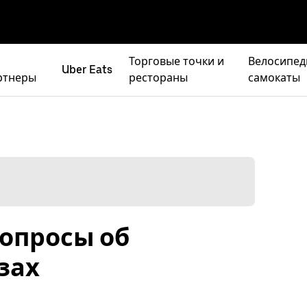
Торговые точки и
Велосипед
Uber Eats
ртнеры
рестораны
самокаты
опросы об
зах