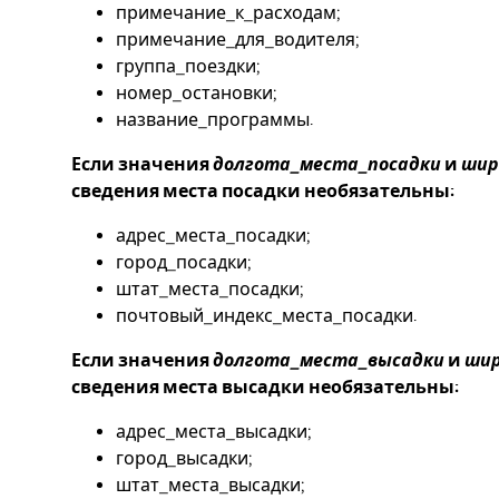
примечание_к_расходам;
примечание_для_водителя;
группа_поездки;
номер_остановки;
название_программы.
Если значения
долгота_места_посадки
и
шир
сведения места посадки необязательны:
адрес_места_посадки;
город_посадки;
штат_места_посадки;
почтовый_индекс_места_посадки.
Если значения
долгота_места_высадки
и
шир
сведения места высадки необязательны:
адрес_места_высадки;
город_высадки;
штат_места_высадки;