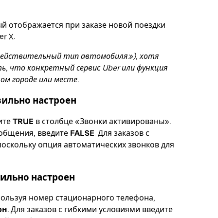
ый отображается при заказе новой поездки.
r X.
Недействительный тип автомобиля»), хотя
ь, что конкретный сервис Uber или функция
м городе или месте.
вильно настроен
ите
TRUE
в столбце «Звонки активированы».
ообщения, введите
FALSE
. Для заказов с
 поскольку опция автоматических звонков для
вильно настроен
пользуя номер стационарного телефона,
он
. Для заказов с гибкими условиями введите