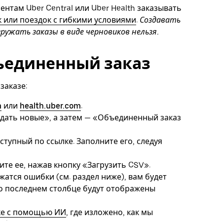
ентам Uber Central или Uber Health заказывать
 или поездок с гибкими условиями
.
Создавать
гружать заказы в виде черновиков нельзя.
бъединенный заказ
заказе:
m
или
health.uber.com
.
здать новые», а затем — «Объединенный заказ
тупный по ссылке. Заполните его, следуя
ите ее, нажав кнопку «Загрузить CSV».
атся ошибки (см. раздел ниже), вам будет
го последнем столбце будут отображены
ке с помощью ИИ
, где изложено, как мы