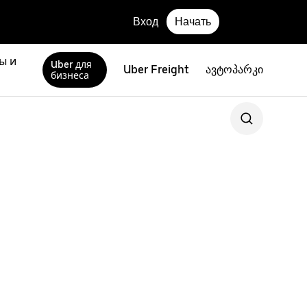
Вход
Начать
ы и
Uber для
Uber Freight
ავტოპარკი
бизнеса