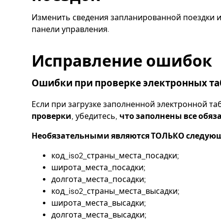
Изменить сведения запланированной поездки и
панели управления.
Исправление ошибок
Ошибки при проверке электронных т
Если при загрузке заполненной электронной та
проверки
, убедитесь,
что заполнены все обяз
Необязательными являются ТОЛЬКО следующ
код_iso2_страны_места_посадки;
широта_места_посадки;
долгота_места_посадки;
код_iso2_страны_места_высадки;
широта_места_высадки;
долгота_места_высадки;