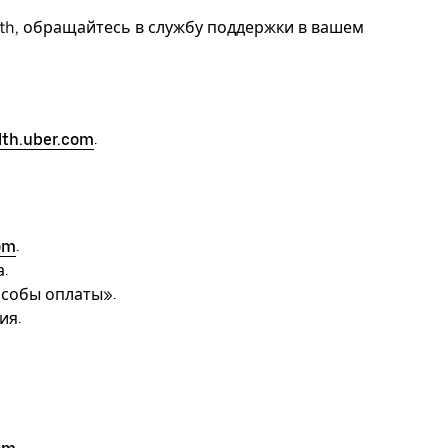
lth, обращайтесь в службу поддержки в вашем
lth.uber.com
.
om
.
.
особы оплаты».
ия.