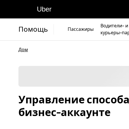
Uber
Водители- и
Помощь
Пассажиры
курьеры-па
Дом
Управление способ
бизнес-аккаунте