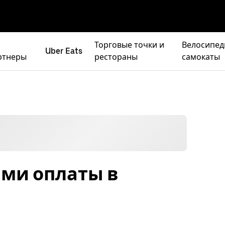
Торговые точки и
Велосипед
Uber Eats
ртнеры
рестораны
самокаты
ами оплаты в