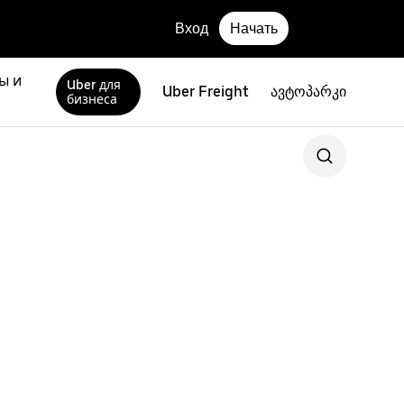
Вход
Начать
ы и
Uber для
Uber Freight
ავტოპარკი
бизнеса