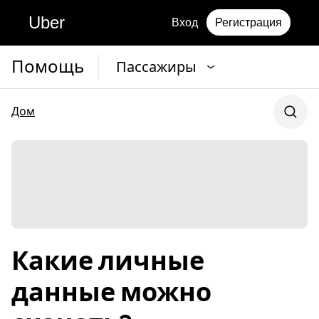
Uber
Вход
Регистрация
Помощь
Пассажиры
Дом
Какие личные
данные можно