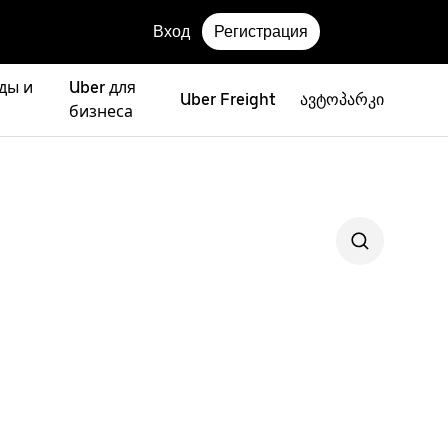
Вход
Регистрация
ды и
Uber для
Uber Freight
ავტოპარკი
бизнеса