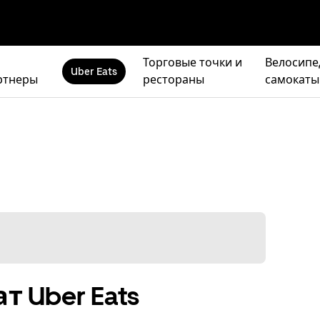
Торговые точки и
Велосипе
Uber Eats
ртнеры
рестораны
самокаты
т Uber Eats