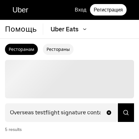
Uber
Вход
Регистрация
Помощь
Uber Eats
Ресторанам
Рестораны
5
result
s