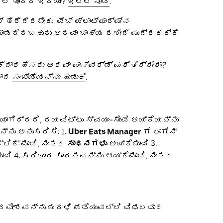
ಲಿ ತೊಂದರೆ ಇದೆಯೇ?
ಇಲ್ಲಿ ನೋಡಿ
.
 ತೆರೆದಿರಬೇಕು. ವೆಬ್ ಪ್ಲಾಟ್ಫಾರ್ಮ್ನ
 ಮಾಡದಿರಬಹುದು ಅಥವಾ ಬಾಹ್ಯ ರಶೀದಿ ಮುದ್ರಕಕ್ಕೆ
ಕೆದಾರಹೆಸರು ಅಥವಾ ಪಾಸ್ವರ್ಡ್ ಮರೆತಿದ್ದೀರಾ?
ಲಾದ
ಸಂಖ್ಯೆಯನ್ನು ಹುಡುಕಿ
.
ಯಾಗಿದ್ದರೆ, ದಯವಿಟ್ಟು ಸ್ವಯಂ-ಸೇವೆ ಆಯ್ಕೆಯನ್ನು
ನು ಅನುಸರಿಸಿ: 1.
Uber Eats Manager
ಗೆ ಲಾಗಿನ್
ಕ್ಲಿಕ್ ಮಾಡಿ, ನಂತರ
ಸಾಧನಗಳು
ಆಯ್ಕೆಮಾಡಿ 3.
ಮಾಡಿ 4. ಸರಿಯಾದ ಸಾಧನವನ್ನು ಆಯ್ಕೆಮಾಡಿ, ನಂತರ
 ಪ್ರವೇಶವನ್ನು ಮರಳಿ ಪಡೆಯುವಲ್ಲಿ ವಿಫಲವಾದ