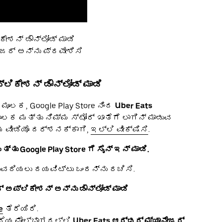
ೇಶನ್ ಡೌನ್ಲೋಡ್ ಮಾಡಿ
ೇಜರ್ ಅನ್ನು ಪ್ರವೇಶಿಸಿ
್ಲಿಕೇಶನ್ ಡೌನ್ಲೋಡ್ ಮಾಡಿ
ಮೂಲಕ, Google Play Store ನಿಂದ
Uber Eats
ಲಕ ಮತ್ತು ನಿಮ್ಮ ಸ್ಟೋರ್ ಖಾತೆಗೆ ಲಾಗಿನ್ ಮಾಡುವ
 ವೀಡಿಯೊ ದರ್ಶನಕ್ಕಾಗಿ,
ಇಲ್ಲಿ ವೀಕ್ಷಿಸಿ
.
ು Google Play Store ಗೆ ಸೈನ್ ಇನ್ ಮಾಡಿ.
ಂದುವರಿಯಲು ದಯವಿಟ್ಟು ಒಂದನ್ನು ರಚಿಸಿ.
ರ್ ಅಪ್ಲಿಕೇಶನ್ ಅನ್ನು ಡೌನ್ಲೋಡ್ ಮಾಡಿ
e
ತೆರೆಯಿರಿ.
ದೆಯ ಮೇಲ್ಭಾಗದಲ್ಲಿ
Uber Eats ಆರ್ಡರ್ ಮ್ಯಾನೇಜರ್