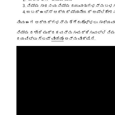
ನಿಮ್ಮ ಸಾಧನವು ನಿಮ್ಮ ರುಜುವಾತುಗಳನ್ನು ಬಳಸಿಕ
ಉಬರ್ ಈಟ್ಸ್ ಆರ್ಡರ್ ಮ್ಯಾನೇಜರ್ ಅಪ್ಲಿಕೇಶನ
ನೀವು ಈಗ ಆರ್ಡರ್ಗಳನ್ನು ತೆಗೆದುಕೊಳ್ಳಲು ಸಾಧ್ಯವಾ
ನಿಮ್ಮ ರಶೀದಿ ಮುದ್ರಕವನ್ನು ಸಂಪರ್ಕಿಸುವಲ್ಲಿ ನಿಮ
ದಯವಿಟ್ಟು ಸೆಟಪ್
ವೀಡಿಯೊ
ಅನ್ನು ವೀಕ್ಷಿಸಿ.