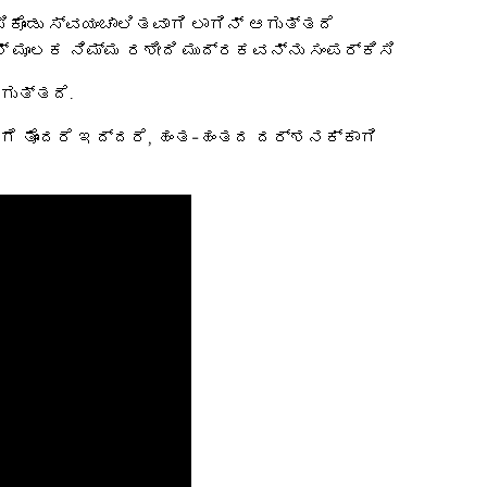
ೊಂಡು ಸ್ವಯಂಚಾಲಿತವಾಗಿ ಲಾಗಿನ್ ಆಗುತ್ತದೆ
್ ಮೂಲಕ ನಿಮ್ಮ ರಶೀದಿ ಮುದ್ರಕವನ್ನು ಸಂಪರ್ಕಿಸಿ
ಗುತ್ತದೆ.
ಗೆ ತೊಂದರೆ ಇದ್ದರೆ, ಹಂತ-ಹಂತದ ದರ್ಶನಕ್ಕಾಗಿ