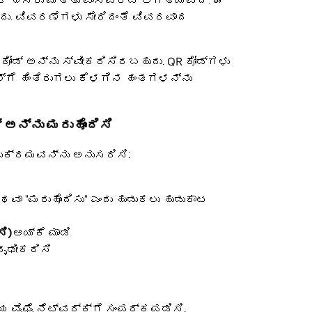
ಕ್ ಹೆಸರು ಮತ್ತು ಪಾಸ್ವರ್ಡ್ ಅಗತ್ಯವಿದೆ. ಈ
ದು. ವಿವರಣೆಗಳು ಸೇರಿದಂತೆ ವಿವರವಾದ
ಕೋಡ್ ಅನ್ನು ಸ್ವೀಕರಿಸಿರಬಹುದು. QR ಕೋಡ್ಗಳು
್ಗೆ ಹಿಂತಿರುಗಲು ಕೆಳಗಿನ ಹಂತಗಳನ್ನು
 ಅನ್ನು ಮರುಹೊಂದಿಸಿ
ನುಕ್ರಮವನ್ನು ಅನುಸರಿಸಿ:
ಥವಾ "ಮರುಹೊಂದಿಸು" ಎಂದು ಹುಡುಕಲು ಹುಡುಕಾಟ
ಸಿ)
ಆಯ್ಕೆ ಮಾಡಿ
ದೃಢೀಕರಿಸಿ
ೀಯ ವೈಫೈ ನೆಟ್ವರ್ಕ್ಗೆ ಸಂಪರ್ಕಪಡಿಸಿ.