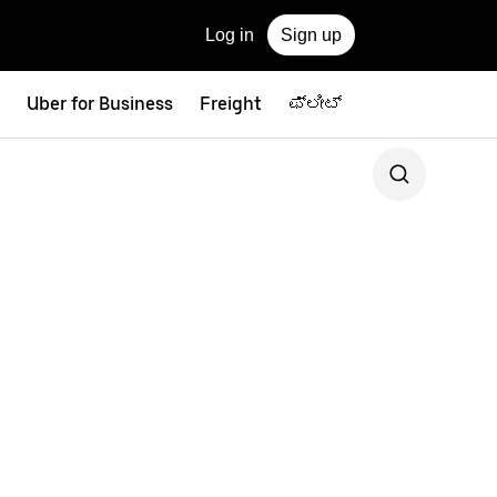
Log in
Sign up
Uber for Business
Freight
ಫ್ಲೀಟ್