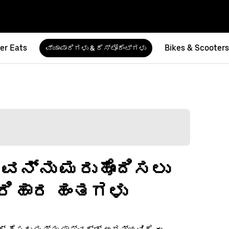
er Eats
Bikes & Scooters
ವ್ಯಾಪಾರಿಗಳು & ರೆಸ್ಟೋರೆಂಟ್‌ಗಳು
ನವನ್ನು ಮರುಹೊಂದಿಸಲು
ರಿಹಾರ ಹಂತಗಳು