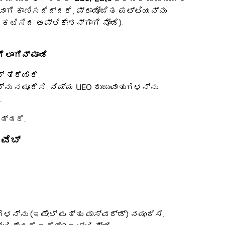
ಶವಾಗಿ ಕಾಣಿಸದಿದ್ದರೆ, ಪ್ರಾಯೋಜಿತ ಪಟ್ಟಿಯನ್ನು
ಕಟಿಸಿದ ಅಪ್ಲಿಕೇಶನ್ಗಾಗಿ ನೋಡಿ).
 ಲಾಗಿನ್ ಮಾಡಿ
ತೆರೆಯಿರಿ.
್ನು ನಮೂದಿಸಿ. ನಿಮ್ಮ UEO ರುಜುವಾತುಗಳನ್ನು
.
ತ್ತದೆ.
ವೆಬ್
ುಗಳನ್ನು (ಇಮೇಲ್ ಮತ್ತು ಪಾಸ್ವರ್ಡ್) ನಮೂದಿಸಿ.