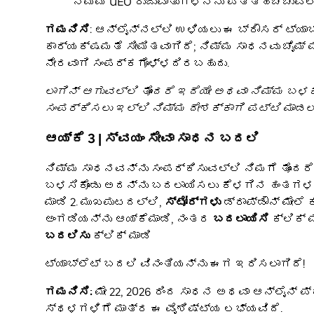
ನಿಮ್ಮ UEO ರುಜುವಾತುಗಳನ್ನು ಪತ್ತೆಹಚ್ಚುವಲ್
ಗಮನಿಸಿ
: ಆನ್ಲೈನ್ನಲ್ಲಿ ಉಳಿಯಲು ಈ ಬ್ರೌಸರ್ ಟ್ಯಾಬ್
ಕಾರ್ಯಕ್ಷಮತೆ ಸೀಮಿತವಾಗಿದೆ; ನಿಮ್ಮ ಸಾಧನವು ಚೈಮ್
ನೇರವಾಗಿ ಸಂಪರ್ಕಗೊಳ್ಳದಿರಬಹುದು.
ಲಾಗಿನ್ ಆಗುವಲ್ಲಿ ತೊಂದರೆ ಇದೆಯೇ ಅಥವಾ ನಿಮ್ಮ ಬಳ
ಸಂಪರ್ಕಿಸಲು ಇಲ್ಲಿ ನಿಮ್ಮ ದೇಶಕ್ಕಾಗಿ ಪಟ್ಟಿ ಮಾಡ
ಆಯ್ಕೆ 3 | ಸ್ವಯಂ ಸೇವಾ ಸಾಧನ ಬದಲಿ
ನಿಮ್ಮ ಸಾಧನವನ್ನು ಸಂಪರ್ಕಿಸುವಲ್ಲಿ ನಿಮಗೆ ತೊಂದರೆ
ಬಳಸಿಕೊಂಡು ಅದನ್ನು ಬದಲಾಯಿಸಲು ಕೆಳಗಿನ ಹಂತಗಳನ್
ಮಾಡಿ 2. ಮುಖಪುಟದಲ್ಲಿ,
ಸ್ಟೋರ್ಗಳು
ಡ್ರಾಪ್ಡೌನ್ ಮೇಲೆ 
ಅಂಗಡಿಯನ್ನು ಆಯ್ಕೆಮಾಡಿ, ನಂತರ
ಬದಲಾಯಿಸಿ
ಕ್ಲಿಕ್ 
ಬದಲಿಸು
ಕ್ಲಿಕ್ ಮಾಡಿ
ಟ್ಯಾಬ್ಲೆಟ್ ಬದಲಿ ವಿನಂತಿಯನ್ನು ಈಗ ಇರಿಸಲಾಗಿದೆ!
ಗಮನಿಸಿ:
ಮೇ 22, 2026 ರಿಂದ ಸಾಧನ ಅಥವಾ ಆನ್ಲೈನ್
ಸ್ಥಳಗಳಿಗೆ ಮಾತ್ರ ಈ ವೈಶಿಷ್ಟ್ಯ ಲಭ್ಯವಿದೆ.