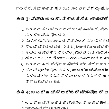
ಗಮನಿಸಿ: ಸಿಮ್ ಕಾರ್ಡ್ ಹೊಂದಿರುವ ಸಾಧನಗಳಿಗೆ ವೈ-ಫೈ
ಹಂತ 3: ನಿಮ್ಮ ಉಬರ್-ನಿರ್ವಹಿಸಿದ ಟ್ಯಾಬ್ಲೆಟ
ಸಾಧನವು ಸೆಟಪ್ ಅನ್ನು ಪ್ರಾರಂಭಿಸುತ್ತದೆ. ನೀವು
ಪರದೆಯನ್ನು ನೋಡಬೇಕು.
ಕಾಣಿಸಿಕೊಳ್ಳುವ ಯಾವುದೇ ಹೆಚ್ಚುವರಿ ಪ್ರಾಂಪ್ಟ್ಗ
ಸೆಟಪ್ ಪ್ರಾರಂಭವಾದ ನಂತರ, Ivanti Go ಅಪ್ಲಿಕ
ಇವಾಂಟಿ ಅಪ್ಲಿಕೇಶನ್ನಲ್ಲಿ, ಮೇಲಿನ ಎಡ ಮೂಲೆಯಲ್
ಮೆನುವಿನಿಂದ, "ಕಿಯೋಸ್ಕ್" ಅನ್ನು ಟ್ಯಾಪ್ ಮಾಡಿ 
ಸಾಧನವು ಈಗ ಕಿಯೋಸ್ಕ್ ಮೋಡ್ಗೆ ಪ್ರವೇಶಿಸುತ್ತದ
ಸೆಟಪ್ ಪೂರ್ಣಗೊಂಡ ನಂತರ,
ಉಬರ್ ಈಟ್ಸ್ ಆರ್ಡರ
ಕಾರ್ಯನಿರ್ವಹಿಸುತ್ತಿದೆ ಎಂದು ಖಚಿತಪಡಿಸಿ. ಈ
ತೆಗೆದುಕೊಳ್ಳಬಹುದು.
ಹಂತ 4: ಉಬರ್ ಈಟ್ಸ್ ಆರ್ಡರ್ ಮ್ಯಾನೇಜರ್ ಅಪ
ಉಬರ್ ಈಟ್ಸ್ ಆರ್ಡರ್ ಮ್ಯಾನೇಜರ್ ಅಪ್ಲಿಕೇಶನ್
“ಪ್ರಾರಂಭಿಸಿ” ಟ್ಯಾಪ್ ಮಾಡಿ