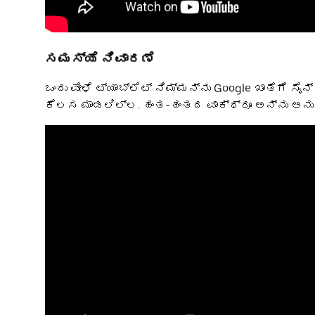
ಸಮಸ್ಯೆ ನಿವಾರಣೆ
ಒಂದು ವೇಳೆ ಟ್ಯಾಬ್ಲೆಟ್ ನಿಮ್ಮನ್ನು Google ಖಾತೆಗೆ ಸೈ
ಕೆಲಸ ಮಾಡಲಿಲ್ಲ. ಹಂತ-ಹಂತದ ವಾಕ್ಥ್ರೂ ಅನ್ನು ಅನು