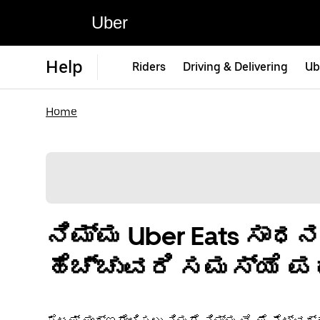
Uber
Help
Riders
Driving & Delivering
Ub
Home
ನಿಮ್ಮ Uber Eats ಸಾಧ
ಹೆಚ್ಚುವರಿ ಸಮಸ್ಯೆ ಪ