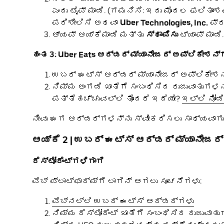
ಎಂದು ಟೈಪ್ ಮಾಡಿ. (ಗಮನಿಸಿ: ಇದು ಮೊದಲ ಫಲಿತಾಂ
ಪರಿಶೀಲಿಸಿ ಅಥವಾ
Uber Technologies, Inc.
ಪ್ರ
ಆ್ಯಪ್ ಆಯ್ಕೆಮಾಡಿ ಮತ್ತು
ಸ್ಥಾಪಿಸು
ಟ್ಯಾಪ್ ಮಾಡಿ.
ಹಂತ 3: Uber Eats ಆರ್ಡರ್ ಮ್ಯಾನೇಜರ್ ಅಪ್ಲಿಕೇಶನ್ಗೆ
ಉಬರ್ ಈಟ್ಸ್ ಆರ್ಡರ್ ಮ್ಯಾನೇಜರ್ ಅಪ್ಲಿಕೇಶನ್ 
ನಿಮ್ಮ ಅಂಗಡಿ ಖಾತೆಗೆ ಸಂಬಂಧಿಸಿದ ರುಜುವಾತುಗಳನ
ಪತ್ತೆಹಚ್ಚುವಲ್ಲಿ ತೊಂದರೆ ಇದೆಯೇ?
ಇಲ್ಲಿ ನೋಡಿ
ನೀವು ಈಗ ಆರ್ಡರ್ಗಳನ್ನು ಸ್ವೀಕರಿಸಲು ಸಾಧ್ಯವಾಗು
ಆಯ್ಕೆ 2 | ಉಬರ್ ಈಟ್ಸ್ ಆರ್ಡರ್ ಮ್ಯಾನೇಜರ್ 
ರೆಸ್ಟೋರೆಂಟ್ಗಳಿಗಾಗಿ
ವೆಬ್ ಪ್ಲಾಟ್ಫಾರ್ಮ್ಗೆ ಲಾಗಿನ್ ಆಗಲು ಸೂಚನೆಗಳು:
ವೆಬ್ನಲ್ಲಿ ಉಬರ್ ಈಟ್ಸ್ ಆರ್ಡರ್ಗಳು
ನಿಮ್ಮ ರೆಸ್ಟೋರೆಂಟ್ ಖಾತೆಗೆ ಸಂಬಂಧಿಸಿದ ರುಜುವಾತ