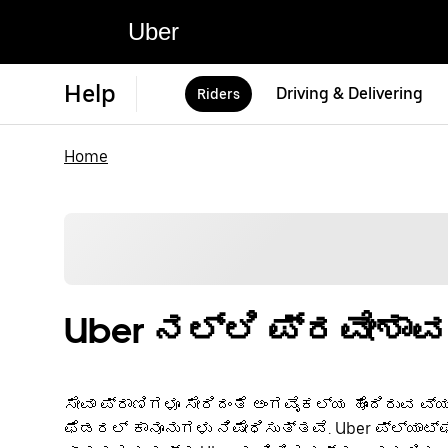
Uber
Help
Driving & Delivering
Riders
Home
Uber ನಲ್ಲಿ ಪ್ರವೇಶಾ
ಸೇವಾ ಪ್ರಾಣಿಗಳೂ ಸೇರಿದಂತೆ ಅಂಗವೈಕಲ್ಯ ಹೊಂದಿರುವ 
ಫೆಡರಲ್ ಕಾನೂನುಗಳು ನಿಷೇಧಿಸುತ್ತವೆ. Uber ಪ್ಲ್ಯ