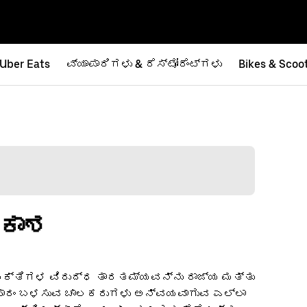
Uber Eats
ವ್ಯಾಪಾರಿಗಳು & ರೆಸ್ಟೋರೆಂಟ್‌ಗಳು
Bikes & Scoo
ವಕಾಶ
ವ್ಯಕ್ತಿಗಳ ವಿರುದ್ಧ ತಾರತಮ್ಯವನ್ನು ರಾಜ್ಯ ಮತ್ತು
ಾಟ್‌ಫಾರಂ ಬಳಸುವ ಚಾಲಕರುಗಳು ಅನ್ವಯವಾಗುವ ಎಲ್ಲಾ