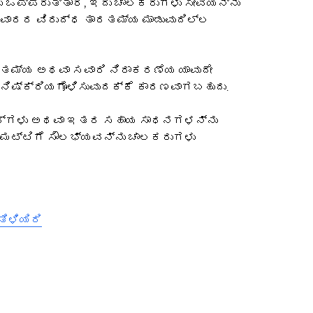
 ಒಪ್ಪಿರುತ್ತಾರೆ, ಇದು ಚಾಲಕರುಗಳು ಸೇವೆಯನ್ನು
ಸವಾರರ ವಿರುದ್ಧ ತಾರತಮ್ಯ ಮಾಡುವುದಿಲ್ಲ
ಾರತಮ್ಯ ಅಥವಾ ಸವಾರಿ ನಿರಾಕರಣೆಯ ಯಾವುದೇ
ನಿಷ್ಕ್ರಿಯಗೊಳಿಸುವುದಕ್ಕೆ ಕಾರಣವಾಗಬಹುದು.
್‌ಚೇರ್‌ಗಳು ಅಥವಾ ಇತರ ಸಹಾಯ ಸಾಧನಗಳನ್ನು
 ಮಟ್ಟಿಗೆ ಸೌಲಭ್ಯವನ್ನು ಚಾಲಕರುಗಳು
ಿಳಿಯಿರಿ