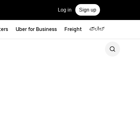
Log in
Sign up
ters
Uber for Business
Freight
ಫ್ಲೀಟ್