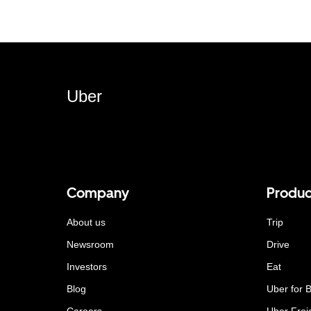
Uber
Company
Produc
About us
Trip
Newsroom
Drive
Investors
Eat
Blog
Uber for 
Careers
Uber Frei