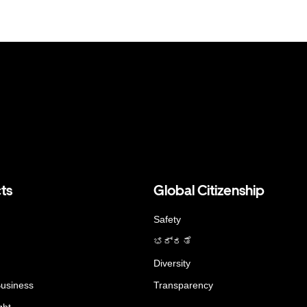
ts
Global Citizenship
Safety
ಭದ್ರತೆ
Diversity
Business
Transparency
ght