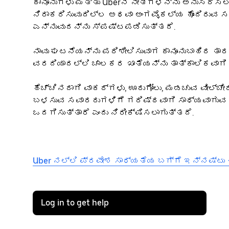
ಕಾನೂನುಗಳು ಮತ್ತು Uberನ ನೀತಿಗಳನ್ನು ಅನುಸರಿಸಲು
ನಿರಾಕರಿಸುವುದಿಲ್ಲ ಅಥವಾ ಅಂಗವೈಕಲ್ಯ ಹೊಂದಿರುವ 
ಎನ್ನುವುದನ್ನು ಸ್ಪಷ್ಟಪಡಿಸುತ್ತದೆ.
ನಾವು ಘಟನೆಯನ್ನು ಪರಿಶೀಲಿಸುವಾಗ ಕಾನೂನುಬಾಹಿರ ತ
ವರದಿಯಾದಲ್ಲಿ ಚಾಲಕರ ಖಾತೆಯನ್ನು ತಾತ್ಕಾಲಿಕವಾಗಿ 
ಹೆಚ್ಚಿನದಾಗಿ ವಾಕರ್‌ಗಳು, ಊರುಗೋಲು, ಮಡಚುವ ವೀಲ
ಬಳಸುವ ಸವಾರರುಗಳಿಗೆ ಗರಿಷ್ಠವಾಗಿ ಸಾಧ್ಯವಾಗುವ
ಒದಗಿಸುತ್ತಾರೆ ಎಂದು ನಿರೀಕ್ಷಿಸಲಾಗುತ್ತದೆ.
Uber ನಲ್ಲಿ ಪ್ರವೇಶ ಸಾಧ್ಯತೆಯ ಬಗ್ಗೆ ಇನ್ನಷ್ಟು ತ
Log in to get help