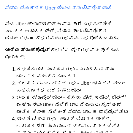
ನಿಮ್ಮ ವೈಯಕ್ತಿಕ Uber ಡೇಟಾವನ್ನು ಡೌನ್‌ಲೋಡ್ ಮಾಡಿ
ನೀವು Uber ಪ್ಲಾಟ್‌ಫಾರ್ಮ್ ಅನ್ನು ಹೇಗೆ ಬಳಸುತ್ತೀರಿ
ಎಂಬುದರ ಆಧಾರದ ಮೇಲೆ, ನಿಮ್ಮ ಡೇಟಾ ಡೌನ್‌ಲೋಡ್‌ನ
ವಿಷಯಗಳು ಈ ಕೆಳಗಿನವುಗಳನ್ನು ಒಳಗೊಂಡಿರಬಹುದು:
ಖಾತೆ ಮತ್ತು ಪ್ರೊಫೈಲ್
ಕೆಳಗಿನ ಫೈಲ್‌ಗಳನ್ನು ಹೊಂದಿರುವ
ಫೋಲ್ಡರ್:
ಕಳುಹಿಸಲಾದ ಸಂವಹನಗಳು - ಸವಾರರು ಮತ್ತು
ಚಾಲಕರ ನಡುವಿನ ಸಂವಹನ
ಗ್ರಾಹಕ ಬೆಂಬಲ ಟಿಕೆಟ್‌ಗಳು - Uber ಜೊತೆಗಿನ ಬೆಂಬಲ
ಸಂಭಾಷಣೆಗಳ ಕುರಿತು ಮೆಟಾಡೇಟಾ
ಚಾಲಕ ಪ್ರೊಫೈಲ್ ಡೇಟಾ - ಹೆಸರು, ಫೋನ್, ಇಮೇಲ್, ರೇಟಿಂಗ್
ಮತ್ತು ನೀವು Uber ನೊಂದಿಗೆ ಚಾಲನೆ ಮಾಡಲು ಸೈನ್ ಅಪ್
ಮಾಡಿದ ದಿನಾಂಕ ಸೇರಿದಂತೆ ನಿಮ್ಮ ಚಾಲಕ ಪ್ರೊಫೈಲ್ ಡೇಟಾ
ಪಾವತಿ ವಿಧಾನಗಳು - ಪಾವತಿ ವಿಧಾನದ ಮಾಹಿತಿ,
ಉದಾಹರಣೆಗೆ ನೀವು ಪಾವತಿ ವಿಧಾನವನ್ನು ರಚಿಸಿದ