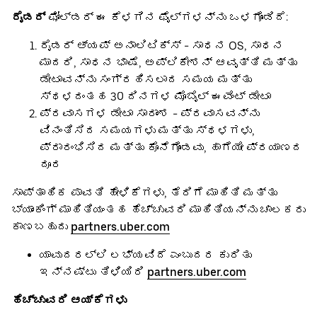
ರೈಡರ್
ಫೋಲ್ಡರ್ ಈ ಕೆಳಗಿನ ಫೈಲ್‌ಗಳನ್ನು ಒಳಗೊಂಡಿದೆ:
ರೈಡರ್ ಆ್ಯಪ್ ಅನಾಲಿಟಿಕ್ಸ್ - ಸಾಧನ OS, ಸಾಧನ
ಮಾದರಿ, ಸಾಧನ ಭಾಷೆ, ಅಪ್ಲಿಕೇಶನ್ ಆವೃತ್ತಿ ಮತ್ತು
ಡೇಟಾವನ್ನು ಸಂಗ್ರಹಿಸಲಾದ ಸಮಯ ಮತ್ತು
ಸ್ಥಳದಂತಹ 30 ದಿನಗಳ ಮೊಬೈಲ್ ಈವೆಂಟ್ ಡೇಟಾ
ಪ್ರವಾಸಗಳ ಡೇಟಾ ಸಾರಾಂಶ - ಪ್ರವಾಸವನ್ನು
ವಿನಂತಿಸಿದ ಸಮಯಗಳು ಮತ್ತು ಸ್ಥಳಗಳು,
ಪ್ರಾರಂಭಿಸಿದ ಮತ್ತು ಕೊನೆಗೊಂಡವು, ಹಾಗೆಯೇ ಪ್ರಯಾಣದ
ದೂರ
ಸಾಪ್ತಾಹಿಕ ಪಾವತಿ ಹೇಳಿಕೆಗಳು, ತೆರಿಗೆ ಮಾಹಿತಿ ಮತ್ತು
ಬ್ಯಾಂಕಿಂಗ್ ಮಾಹಿತಿಯಂತಹ ಹೆಚ್ಚುವರಿ ಮಾಹಿತಿಯನ್ನು ಚಾಲಕರು
ಕಾಣಬಹುದು
partners.uber.com
ಯಾವುದರಲ್ಲಿ ಲಭ್ಯವಿದೆ ಎಂಬುದರ ಕುರಿತು
ಇನ್ನಷ್ಟು ತಿಳಿಯಿರಿ
partners.uber.com
ಹೆಚ್ಚುವರಿ ಆಯ್ಕೆಗಳು