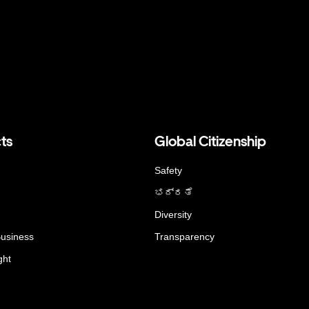
ts
Global Citizenship
Safety
ಭದ್ರತೆ
Diversity
Business
Transparency
ght