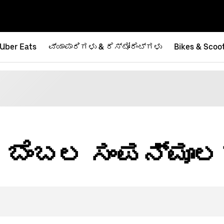
Uber Eats
ವ್ಯಾಪಾರಿಗಳು & ರೆಸ್ಟೋರೆಂಟ್‌ಗಳು
Bikes & Scoo
ೆ ಬೆಂಬಲ ಸಂಪನ್ಮೂ