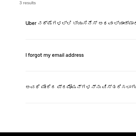
3
result
s
Uber ನಕ್ಷೆಗಳಲ್ಲಿ ಬ್ಯುಸಿನೆಸ್ ಅಥವಾ ಲ್ಯಾಂಡ್‌ಮ
I forgot my email address
ಅವಧಿ ಮೀರಿದ ಪ್ರಮೋಷನ್‌ಗಳನ್ನು ವಿಸ್ತರಿಸಲಾಗು