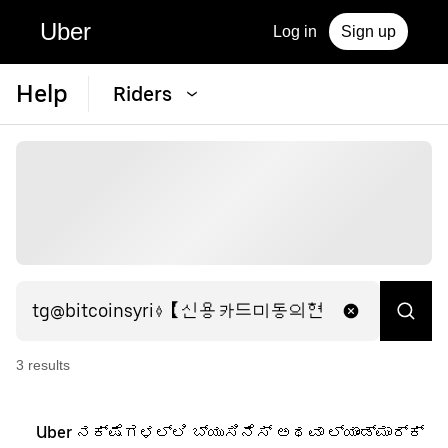
Uber
Log in
Sign up
Help
Riders
3
result
s
Uber ನಕ್ಷೆಗಳಲ್ಲಿ ಬ್ಯುಸಿನೆಸ್ ಅಥವಾ ಲ್ಯಾಂಡ್‌ಮಾರ್ಕ್