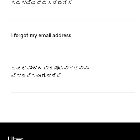
ಸಮಸ್ಯೆಯನ್ನು ಸರಿಪಡಿಸಿ
I forgot my email address
ಅವಧಿ ಮೀರಿದ ಪ್ರಮೋಷನ್‌ಗಳನ್ನು
ವಿಸ್ತರಿಸಲಾಗುತ್ತಿದೆ
Uber