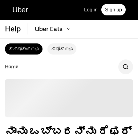
Uber
Log in
Sign up
Help
Uber Eats
ರೆಸ್ಟೋರೆಂಟ್‌ಗಳು
ಸ್ಟೋರ್‌ಗಳು
Home
ನಾನು ಒಬ್ಬರನ್ನು ರೆಫರ್