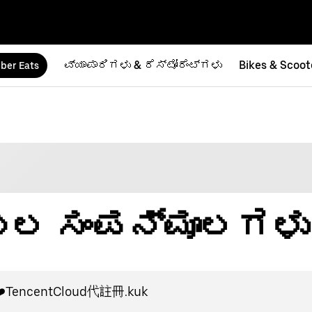
ವ್ಯಾಪಾರಿಗಳು & ರೆಸ್ಟೋರೆಂಟ್‌ಗಳು
Bikes & Scoot
ber Eats
ಬೆಂಬಲ ಸಂಪನ್ಮೂಲಗಳು