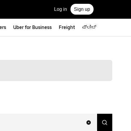
Log in
Sign up
ers
Uber for Business
Freight
ಫ್ಲೀಟ್