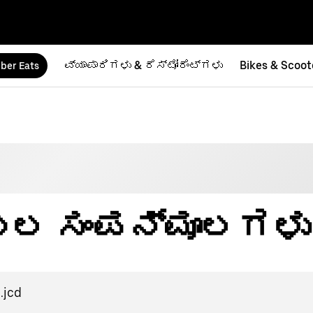
ವ್ಯಾಪಾರಿಗಳು & ರೆಸ್ಟೋರೆಂಟ್‌ಗಳು
Bikes & Scoot
ber Eats
ಬೆಂಬಲ ಸಂಪನ್ಮೂಲಗಳು