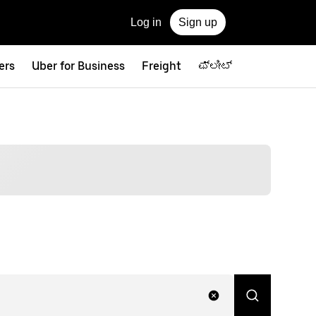
Log in
Sign up
ers
Uber for Business
Freight
ಫ್ಲೀಟ್