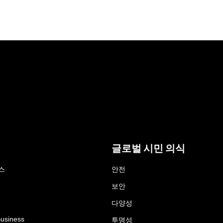
글로벌 시민 의식
스
안전
보안
다양성
Business
투명성