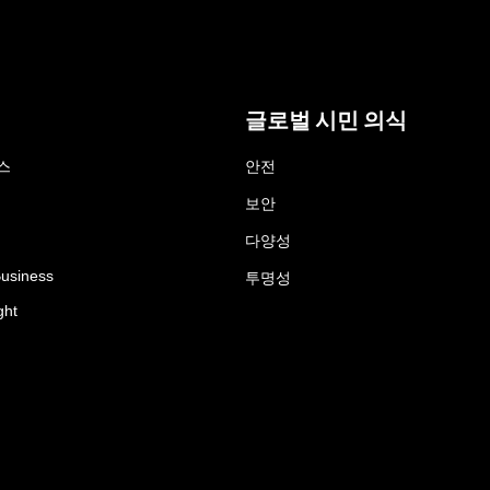
글로벌 시민 의식
스
안전
보안
다양성
Business
투명성
ght