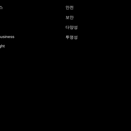
스
안전
보안
다양성
Business
투명성
ght